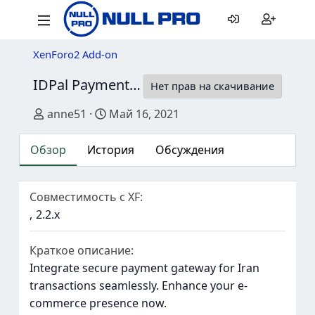
XenForo2 Add-on
IDPal Payment Profile
1.0.0
Нет прав на скачивание
Автор
Дата создания
anne51
Май 16, 2021
Обзор
История
Обсуждения
Совместимость с XF
2.2.x
Краткое описание
Integrate secure payment gateway for Iran
transactions seamlessly. Enhance your e-
commerce presence now.