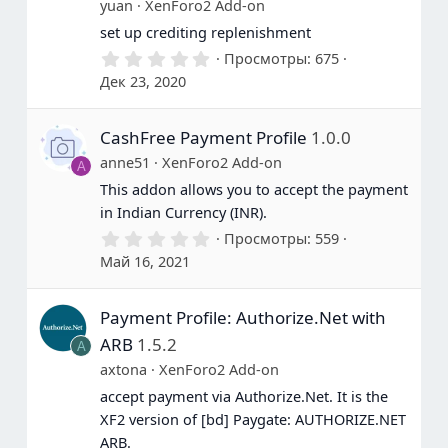
yuan
XenForo2 Add-on
set up crediting replenishment
0
Просмотры
675
.
Дек 23, 2020
0
0
з
CashFree Payment Profile
1.0.0
в
е
anne51
XenForo2 Add-on
A
з
д
This addon allows you to accept the payment
ы
in Indian Currency (INR).
0
Просмотры
559
.
Май 16, 2021
0
0
з
Payment Profile: Authorize.Net with
в
е
ARB
1.5.2
A
з
д
axtona
XenForo2 Add-on
ы
accept payment via Authorize.Net. It is the
XF2 version of [bd] Paygate: AUTHORIZE.NET
ARB.