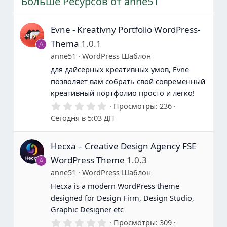
Больше Ресурсов от anne51
Evne - Kreativny Portfolio WordPress-
Thema
1.0.1
A
anne51
WordPress Шаблон
для дайсерных креативных умов, Evne
позволяет вам собрать свой современный
креативный портфолио просто и легко!
0
Просмотры
236
.
Сегодня в 5:03 ДП
0
0
з
Hecxa – Creative Design Agency FSE
в
е
WordPress Theme
1.0.3
A
з
д
anne51
WordPress Шаблон
ы
Hecxa is a modern WordPress theme
designed for Design Firm, Design Studio,
Graphic Designer etc
0
Просмотры
309