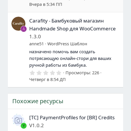
.
Вчера в 5:34 ПП
0
0
з
Carafity - Бамбуковый магазин
в
е
Handmade Shop для WooCommerce
A
з
д
1.3.0
ы
anne51
WordPress Шаблон
назначено помочь вам создать
потрясающую онлайн-стори для ваших
ручной работы из бамбука.
0
Просмотры
226
.
Четверг в 8:54 ДП
0
0
з
в
Похожие ресурсы
е
з
д
ы
[TC] PaymentProfiles for [BR] Credits
V1.0.2
Y