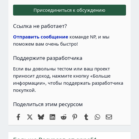
0
0
Присоединиться к обсуждению
з
в
е
Ссылка не работает?
з
д
Отправить сообщение
команде NP, и мы
ы
поможем вам очень быстро!
Поддержите разработчика
Если вы довольны тестом или ваш проект
приносит доход, нажмите кнопку «Больше
информации», чтобы поддержать разработчика
покупкой.
Поделиться этим ресурсом
Facebook
X
Bluesky
LinkedIn
Reddit
Pinterest
Tumblr
WhatsApp
Электронн