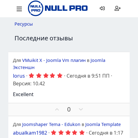
Ресурсы
Последние отзывы
Для
VMuikit X - Joomla Vm плагин
в
Joomla
Экстеншн
5
lorus
Сегодня в 9:51 ПП
.
Версия: 10.42
0
0
Excellent
з
в
е
П
П
0
з
о
р
д
ы
д
о
Для
Joomshaper Tema - Edukon
в
Joomla Template
д
г
5
abualkam1982
Сегодня в 1:17
е
о
.