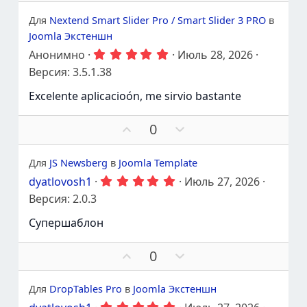
о
р
ь
ы
д
о
Для
Nextend Smart Slider Pro / Smart Slider 3 PRO
п
в
д
г
р
Joomla Экстеншн
е
о
о
р
л
5
Анонимно
Июль 28, 2026
т
.
ж
о
Версия: 3.5.1.38
и
0
а
с
0
в
т
о
Excelente aplicacioón, me sirvio bastante
з
ь
в
в
е
а
П
П
0
з
т
о
р
д
ь
ы
д
о
Для
JS Newsberg
в
Joomla Template
п
д
г
р
5
dyatlovosh1
Июль 27, 2026
е
о
о
.
р
л
Версия: 2.0.3
0
т
ж
о
0
и
Супершаблон
а
с
з
в
в
т
о
е
ь
в
П
П
0
з
а
о
р
д
т
ы
д
о
Для
DropTables Pro
в
Joomla Экстеншн
ь
д
г
п
5