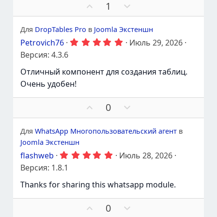
в
ь
в
П
П
1
з
а
о
р
д
т
ы
д
о
Для
DropTables Pro
в
Joomla Экстеншн
ь
д
г
п
5
Petrovich76
Июль 29, 2026
е
о
.
р
р
л
Версия: 4.3.6
0
о
ж
о
0
т
Отличный компонент для создания таблиц.
а
с
з
и
в
т
о
Очень удобен!
е
в
ь
в
з
а
д
П
П
0
т
ы
о
р
ь
д
о
п
Для
WhatsApp Многопользовательский агент
в
д
г
р
Joomla Экстеншн
е
о
о
р
л
5
flashweb
Июль 28, 2026
т
.
ж
о
Версия: 1.8.1
и
0
а
с
0
в
т
о
Thanks for sharing this whatsapp module.
з
ь
в
в
е
а
П
П
0
з
т
д