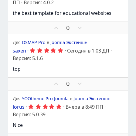
р
л
ПП
Версия: 4.0.2
0
ж
о
0
the best template for educational websites
а
с
з
в
т
о
е
ь
в
П
П
0
з
а
о
р
д
т
ы
д
о
Для
OSMAP Pro
в
Joomla Экстеншн
ь
д
г
п
5
saxen
Сегодня в 1:03 ДП
е
о
.
р
р
л
Версия: 5.1.6
0
о
ж
о
0
т
top
а
с
з
и
в
т
о
е
в
ь
в
П
П
0
з
а
о
р
д
т
ы
д
о
Для
YOOtheme Pro Joomla
в
Joomla Экстеншн
ь
д
г
п
5
lorus
Вчера в 8:49 ПП
е
о
.
р
р
л
Версия: 5.0.39
0
о
ж
о
0
т
Nice
а
с
з
и
в
т
о
е