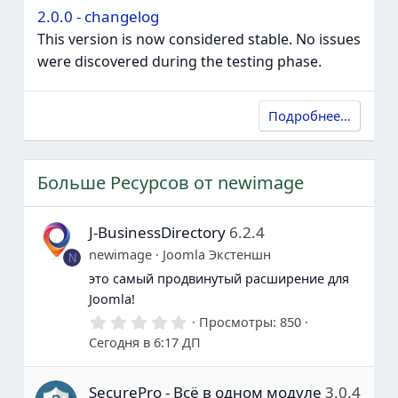
2.0.0 - changelog
This version is now considered stable. No issues
were discovered during the testing phase.
Подробнее…
Больше Ресурсов от newimage
J-BusinessDirectory
6.2.4
newimage
Joomla Экстеншн
N
это самый продвинутый расширение для
Joomla!
0
Просмотры
850
.
Сегодня в 6:17 ДП
0
0
з
SecurePro - Всё в одном модуле
3.0.4
в