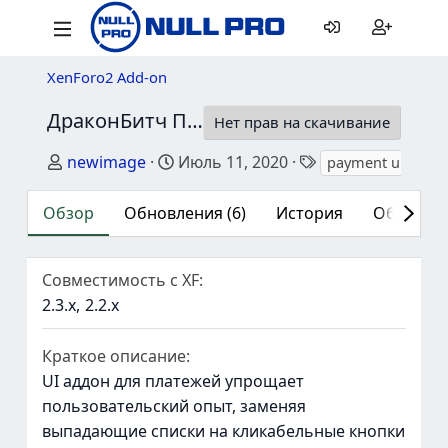
XenForo2 Add-on
ДраконБитч Платежный интерфейс
2.0.
Нет прав на скачивание
Автор
Дата создания
Теги
newimage
Июль 11, 2020
payment ui
Обзор
Обновления (6)
История
Обсужден
Совместимость с XF
2.3.x
2.2.x
Краткое описание
UI аддон для платежей упрощает
пользовательский опыт, заменяя
выпадающие списки на кликабельные кнопки