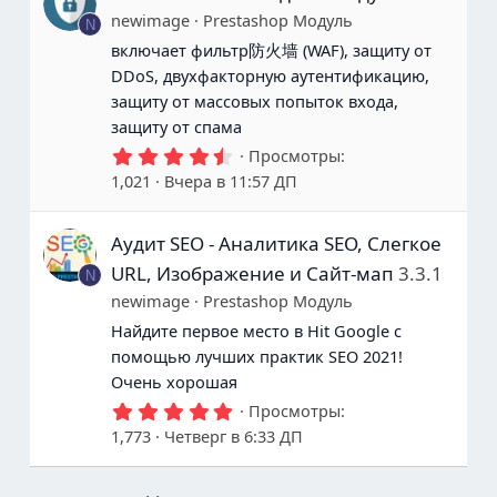
е
newimage
Prestashop Модуль
N
з
д
включает фильтр防火墙 (WAF), защиту от
ы
DDoS, двухфакторную аутентификацию,
защиту от массовых попыток входа,
защиту от спама
4
Просмотры
.
1,021
Вчера в 11:57 ДП
6
7
з
Аудит SEO - Аналитика SEO, Слегкое
в
е
URL, Изображение и Сайт-мап
3.3.1
N
з
д
newimage
Prestashop Модуль
ы
Найдите первое место в Hit Google с
помощью лучших практик SEO 2021!
Очень хорошая
5
Просмотры
.
1,773
Четверг в 6:33 ДП
0
0
з