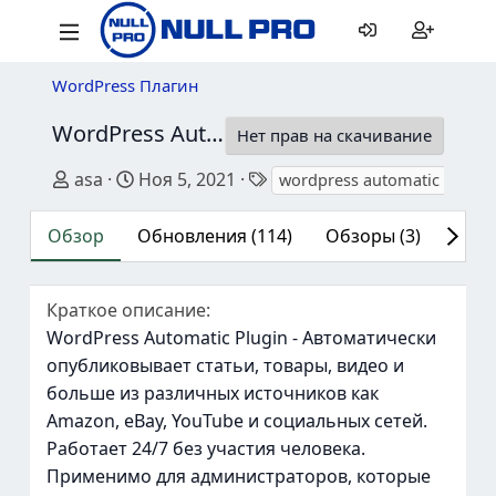
WordPress Плагин
WordPress Automatic Плагин
3.136.2 Null
Нет прав на скачивание
Автор
Дата создания
Теги
asa
Ноя 5, 2021
wordpress automatic
word
Обзор
Обновления (114)
Обзоры (3)
Ист
Краткое описание
WordPress Automatic Plugin - Автоматически
опубликовывает статьи, товары, видео и
больше из различных источников как
Amazon, eBay, YouTube и социальных сетей.
Работает 24/7 без участия человека.
Применимо для администраторов, которые