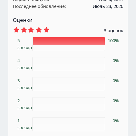
Последнее обновление
Июль 23, 2026
:
Оценки
5
3 оценок
.
0
5
100%
0
звезда
з
в
е
4
0%
з
звезда
д
ы
3
0%
звезда
2
0%
звезда
1
0%
звезда