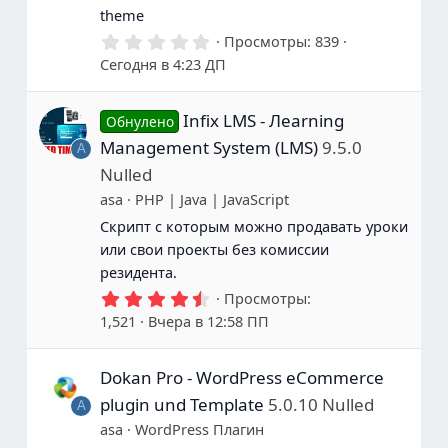
о
theme
т
0
Просмотры
839
и
.
Сегодня в 4:23 ДП
в
0
0
з
Infix LMS - Лearning
в
Обнулено
е
Management System (LMS)
9.5.0
A
з
д
Nulled
ы
asa
PHP | Java | JavaScript
Скрипт с которым можно продавать уроки
или свои проекты без комиссии
резидента.
4
Просмотры
.
1,521
Вчера в 12:58 ПП
8
6
з
Dokan Pro - WordPress eCommerce
в
е
plugin und Template
5.0.10 Nulled
A
з
д
asa
WordPress Плагин
ы