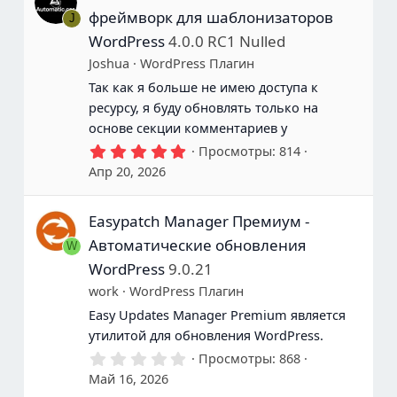
е
фреймворк для шаблонизаторов
J
з
д
WordPress
4.0.0 RC1 Nulled
ы
Joshua
WordPress Плагин
Так как я больше не имею доступа к
ресурсу, я буду обновлять только на
основе секции комментариев у
5
Просмотры
814
.
Апр 20, 2026
0
0
з
Easypatch Manager Премиум -
в
е
Автоматические обновления
W
з
д
WordPress
9.0.21
ы
work
WordPress Плагин
Easy Updates Manager Premium является
утилитой для обновления WordPress.
0
Просмотры
868
.
Май 16, 2026
0