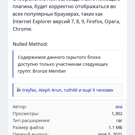
плагина, будет корректно отображаться во
всех популярных браузерах, таких как
Internet Explorer версий 7, 8, 9, Firefox, Opera,
Chrome.
Nulled Method:
Содержимое данного скрытого блока
доступно только участникам следующих
групп:
Bronze Member
treyfas
,
Aleph Arun
,
ruth66
и ещё 9 человек
Р
е
Автор
asa
а
Просмотры
1,302
к
Тип расширения
rar
ц
Размер файла
1.1 МБ
и
Первый выпуск
Ноя 5, 2021
и