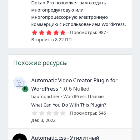
Dokan Pro позволяет вам создать
многопродуктовую или
многопроцессорную электронную
коммерцию с использованием WordPress.
5
Просмотры
987
.
Вторник в 8:22 ПП
0
0
з
в
Похожие ресурсы
е
з
д
ы
Automatic Video Creator Plugin for
WordPress
1.0.6 Nulled
B
baumgartner
WordPress Плагин
What Can You Do With This Plugin?
0
Просмотры
546
.
Дек 3, 2022
0
0
з
Automatic.css - Утилитный
в