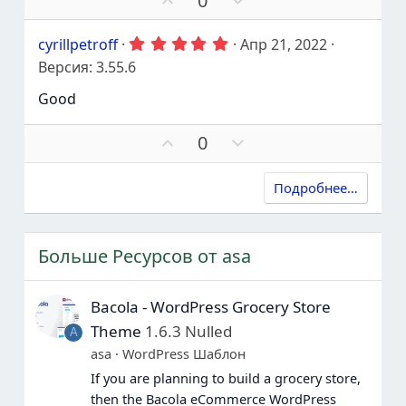
0
т
о
з
о
р
д
ь
в
ы
д
о
а
5
cyrillpetroff
Апр 21, 2022
д
г
т
.
Версия: 3.55.6
е
о
ь
0
0
р
л
п
Good
з
ж
о
р
в
а
с
о
е
П
П
0
т
о
т
з
о
р
д
ь
в
и
ы
д
о
а
в
Подробнее…
д
г
т
е
о
ь
р
л
п
ж
о
р
Больше Ресурсов от asa
а
с
о
т
о
т
ь
в
и
Bacola - WordPress Grocery Store
а
в
Theme
1.6.3 Nulled
A
т
asa
WordPress Шаблон
ь
п
If you are planning to build a grocery store,
р
then the Bacola eCommerce WordPress