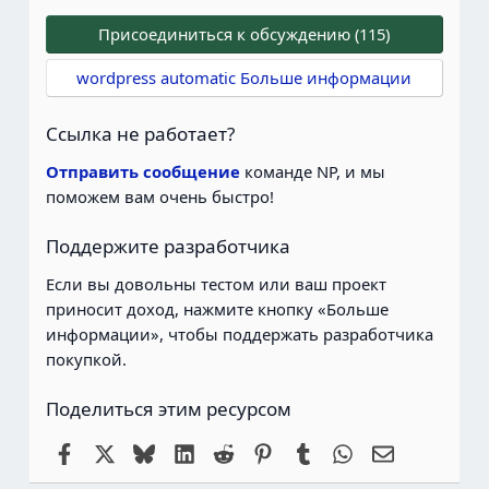
Присоединиться к обсуждению (115)
wordpress automatic Больше информации
Ссылка не работает?
Отправить сообщение
команде NP, и мы
поможем вам очень быстро!
Поддержите разработчика
Если вы довольны тестом или ваш проект
приносит доход, нажмите кнопку «Больше
информации», чтобы поддержать разработчика
покупкой.
Поделиться этим ресурсом
Facebook
X
Bluesky
LinkedIn
Reddit
Pinterest
Tumblr
WhatsApp
Электронн