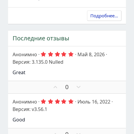
Подробнее…
Последние отзывы
5
Анонимно
Май 8, 2026
.
Версия: 3.135.0 Nulled
0
0
Great
з
в
е
П
П
0
з
о
р
д
ы
д
о
5
Анонимно
Июль 16, 2022
д
г
.
Версия: v3.56.1
е
о
0
0
р
л
Good
з
ж
о
в
а
с
е
П
П